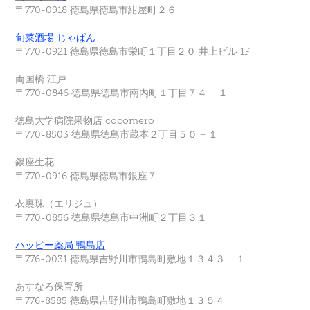
〒770-0918 徳島県徳島市紺屋町２６
旬菜酒場 じゃぱん
〒770-0921 徳島県徳島市栄町１丁目２０ 井上ビル 1F
両国橋 江戸
〒770-0846 徳島県徳島市南内町１丁目７４ − １
徳島大学病院果物店 cocomero
〒770-8503 徳島県徳島市蔵本２丁目５０ − １
銀座生花
〒770-0916 徳島県徳島市銀座７
衣裏珠（エリジュ）
〒770-0856 徳島県徳島市中洲町２丁目３１
ハッピー薬局 鴨島店
〒776-0031 徳島県吉野川市鴨島町敷地１３４３ − １
あすなろ保育所
〒776-8585 徳島県吉野川市鴨島町敷地１３５４