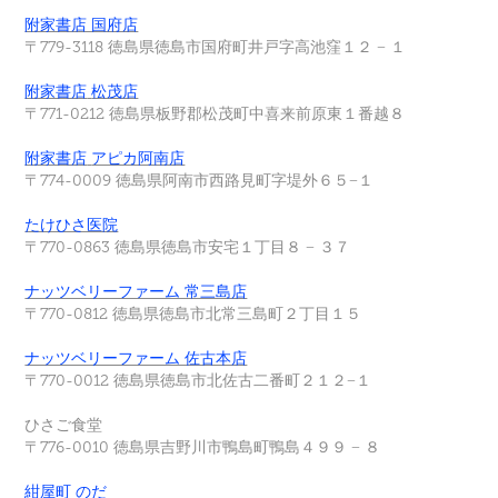
附家書店 国府店
〒779-3118 徳島県徳島市国府町井戸字高池窪１２ − １
附家書店
松茂店
〒771-0212 徳島県板野郡松茂町中喜来前原東１番越８
附家書店
アピカ阿南店
〒774-0009 徳島県阿南市西路見町字堤外６５−１
たけひさ医院
〒770-0863 徳島県徳島市安宅１丁目８ − ３７
ナッツベリーファーム 常三島店
〒770-0812 徳島県徳島市北常三島町２丁目
１５
ナッツベリーファーム 佐古本店
〒770-0012 徳島県徳島市北佐古
二番町２１２−１
ひさご食堂
〒776-0010 徳島県吉野川市鴨島町鴨島４９９ − ８
紺屋町 のだ