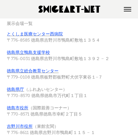
展示会場一覧
とくしま医療センター西病院
〒776-8585 徳島県吉野川市鴨島町敷地１３５４
徳島県立鴨島支援学校
〒776-0031 徳島県吉野川市鴨島町敷地１３９２ − ２
徳島県立総合教育センター
〒779-0108 徳島県板野郡板野町犬伏字東谷１−７
徳島県庁
（
ふれあいセンター
）
〒770-8570 徳島県徳島市万代町１丁目１
徳島市役所
（
国際親善コーナー
）
〒770-8571 徳島県徳島市幸町２丁目５
吉野川市役所
（
東館玄関
）
〒776-8611 徳島県吉野川市鴨島町１１５ − １