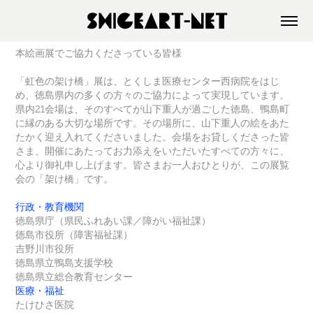
本絵画展でご協力くださっている皆様
「虹色の架け橋」展は、とくしま医療センター西病院をはじ
め、徳島県内の多くの方々のご協力によって実現しています。
県内21会場は、そのすべてが山下重人が過ごした徳島、鴨島町
に縁のある大切な場所です。その場所に、山下重人の絵をあた
たかく迎え入れてくださいました。会場をお貸しくださった皆
さま、開催にあたってお力添えをいただいたすべての方々に、
心より御礼申し上げます。皆さまお一人おひとりが、この展覧
会の「架け橋」です。
行政・教育機関
徳島県庁（県民ふれあい課／障がい福祉課）
徳島市役所（障害福祉課）
吉野川市役所
徳島県立鴨島支援学校
徳島県立総合教育センター
医療・福祉
たけひさ医院