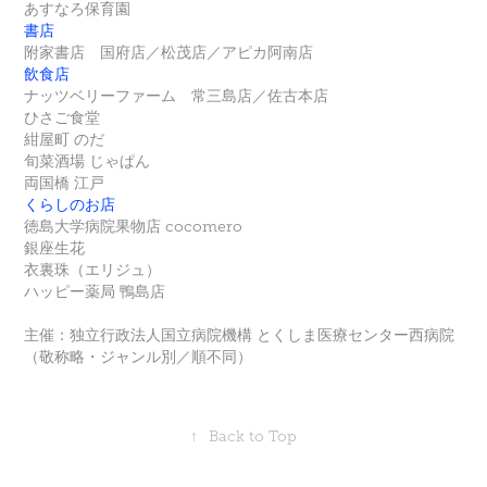
あすなろ保育園
書店
附家書店 国府店／松茂店／アピカ阿南店
飲食店
ナッツベリーファーム 常三島店／佐古本店
ひさご食堂
紺屋町 のだ
旬菜酒場 じゃぱん
両国橋 江戸
くらしのお店
徳島大学病院果物店 cocomero
銀座生花
衣裏珠（エリジュ）
ハッピー薬局 鴨島店
主催：独立行政法人国立病院機構 とくしま医療センター西病院
（敬称略・ジャンル別／順不同）
↑
Back to Top